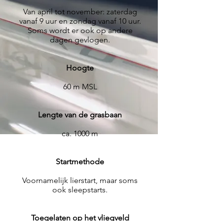
Van april tot november: zaterdag
vanaf 9 uur en zondag vanaf 10 uur.
Soms wordt er ook op andere
dagen gevlogen.
Hoogte
60 m MSL
Lengte van de grasbaan
ca. 1000 m
Startmethode
Voornamelijk lierstart, maar soms
ook sleepstarts.
Toegelaten op het vliegveld