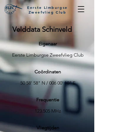
Eerste Limburgse
Zweefvlieg Club
Velddata Schinveld
Eigenaar
Eerste Limburgse Zweefvlieg Club
Coördinaten
50 58' 58" N / 006 00' 10" E
Frequentie
123.505 MHz
Vliegtijden