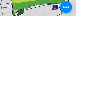
Eerste Limburgse Zweefvlieg Club
© 2025 ELZC Schinveld
.
Contact
info@elzc.nl
Volg ons!