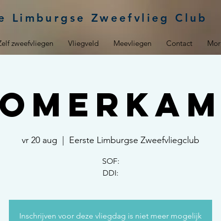
e Limburgse Zweefvlieg Club
Zelf zweefvliegen
Vliegveld
Meevliegen
Contact
Mor
Zomerkam
vr 20 aug
  |  
Eerste Limburgse Zweefvliegclub
SOF:
DDI:
Inschrijven voor deze vliegdag is niet meer mogelijk