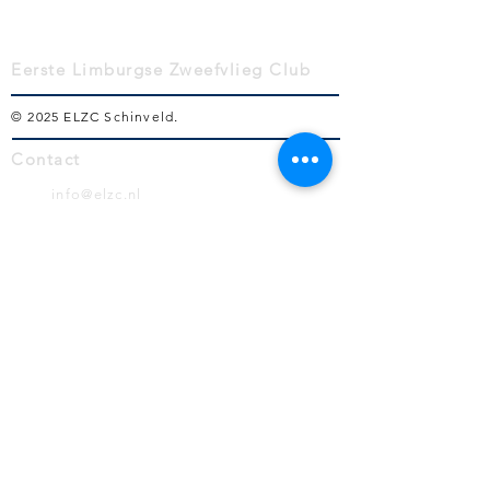
Eerste Limburgse Zweefvlieg Club
© 2025 ELZC Schinveld
.
Contact
info@elzc.nl
Volg ons!