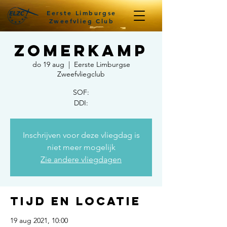
Eerste Limburgse
Zweefvlieg Club
Zomerkamp
do 19 aug
  |  
Eerste Limburgse
Zweefvliegclub
SOF:
DDI:
Inschrijven voor deze vliegdag is
niet meer mogelijk
Zie andere vliegdagen
Tijd en locatie
19 aug 2021, 10:00