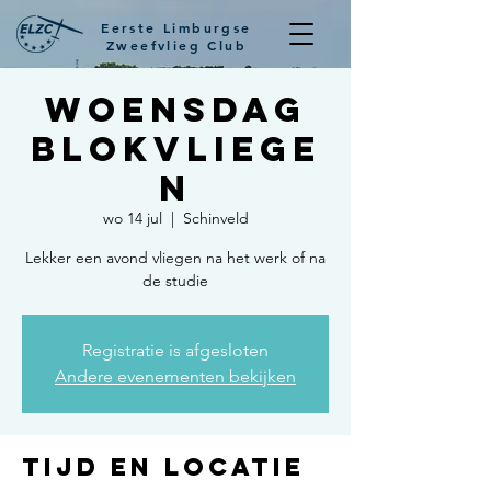
Eerste Limburgse
Zweefvlieg Club
Woensdag
Blokvliege
n
wo 14 jul
  |  
Schinveld
Lekker een avond vliegen na het werk of na
de studie
Registratie is afgesloten
Andere evenementen bekijken
Tijd en locatie