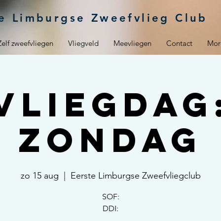
e Limburgse Zweefvlieg Club
Zelf zweefvliegen
Vliegveld
Meevliegen
Contact
Mor
Vliegdag
zondag
zo 15 aug
  |  
Eerste Limburgse Zweefvliegclub
SOF:
DDI: