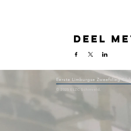
Deel me
Eerste Limburgse Zweefvlieg Clu
© 2025 ELZC Schinveld
.