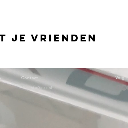
t je vrienden
b
Contact
Volg 
info@elzc.nl