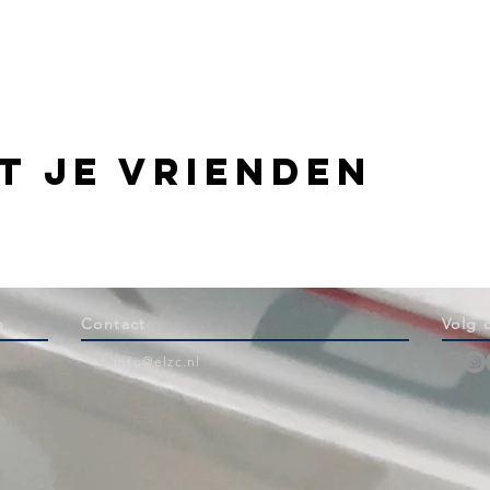
t je vrienden
b
Contact
Volg 
info@elzc.nl