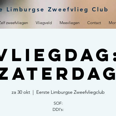
e Limburgse Zweefvlieg Club
Zelf zweefvliegen
Vliegveld
Meevliegen
Contact
Mor
Vliegdag
zaterda
za 30 okt
  |  
Eerste Limburgse Zweefvliegclub
SOF:
DDI's: