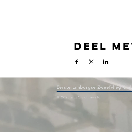
Deel me
Eerste Limburgse Zweefvlieg Clu
© 2025 ELZC Schinveld
.