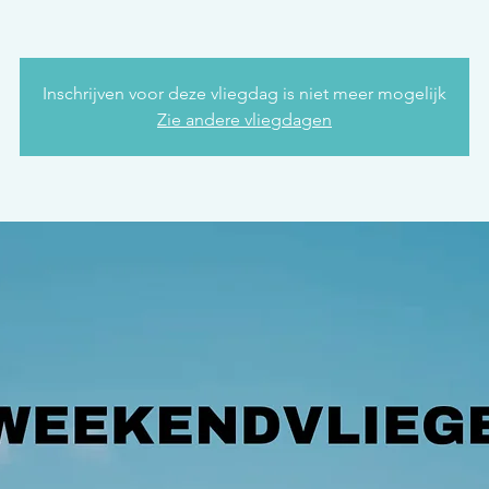
Inschrijven voor deze vliegdag is niet meer mogelijk
Zie andere vliegdagen