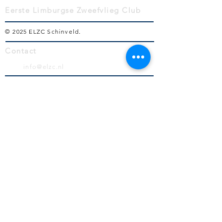
Eerste Limburgse Zweefvlieg Club
© 2025 ELZC Schinveld
.
Contact
info@elzc.nl
Volg ons!