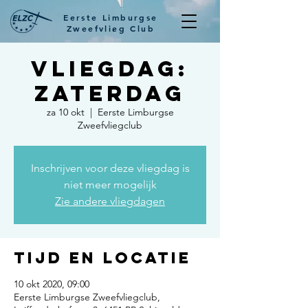
Eerste Limburgse
Zweefvlieg Club
Vliegdag:
zaterdag
za 10 okt
  |  
Eerste Limburgse
Zweefvliegclub
Inschrijven voor deze vliegdag is
niet meer mogelijk
Zie andere vliegdagen
Tijd en locatie
10 okt 2020, 09:00
Eerste Limburgse Zweefvliegclub,