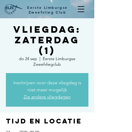
Eerste Limburgse
Zweefvlieg Club
Vliegdag:
zaterdag
(1)
do 24 sep
  |  
Eerste Limburgse
Zweefvliegclub
Inschrijven voor deze vliegdag is
niet meer mogelijk
Zie andere vliegdagen
Tijd en locatie