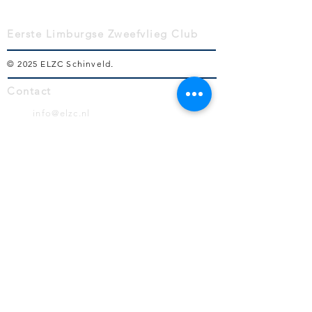
Eerste Limburgse Zweefvlieg Club
© 2025 ELZC Schinveld
.
Contact
info@elzc.nl
Volg ons!