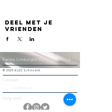
Deel met je
vrienden
Eerste Limburgse Zweefvlieg Club
© 2025 ELZC Schinveld
.
Contact
info@elzc.nl
Volg ons!