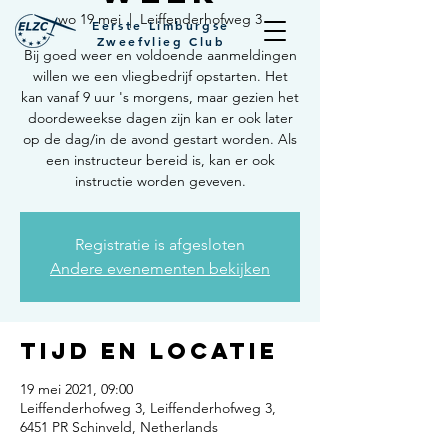
wo 19 mei
  |  
Leiffenderhofweg 3
Eerste Limburgse
Zweefvlieg Club
Bij goed weer en voldoende aanmeldingen
willen we een vliegbedrijf opstarten. Het
kan vanaf 9 uur 's morgens, maar gezien het
doordeweekse dagen zijn kan er ook later
op de dag/in de avond gestart worden. Als
een instructeur bereid is, kan er ook
instructie worden geveven.
Registratie is afgesloten
Andere evenementen bekijken
Tijd en locatie
19 mei 2021, 09:00
Leiffenderhofweg 3, Leiffenderhofweg 3,
6451 PR Schinveld, Netherlands