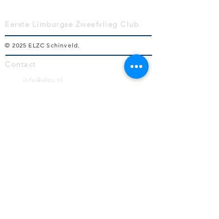
Eerste Limburgse Zweefvlieg Club
© 2025 ELZC Schinveld
.
Contact
info@elzc.nl
Volg ons!